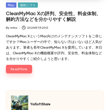
Posted
Mac
便利ソフト
in
CleanMyMac Xの評判、安全性、料金体制、
解約方法などを分かりやすく解説
By
miho
2024年7月20日
Posted
by
CleanMyMac XというMac向けのメンテナンスソフトをご存じ
ですか？Macユーザーの中で、知らない方はいないほど人気が
あります。筆者も長年CleanMyMac Xを愛用しています。本日
は、CleanMyMac Xの機能概要や評判、安全性、料金体制など
を分かりやすくご紹介しようと思います。
Read More
YoiSoftShare