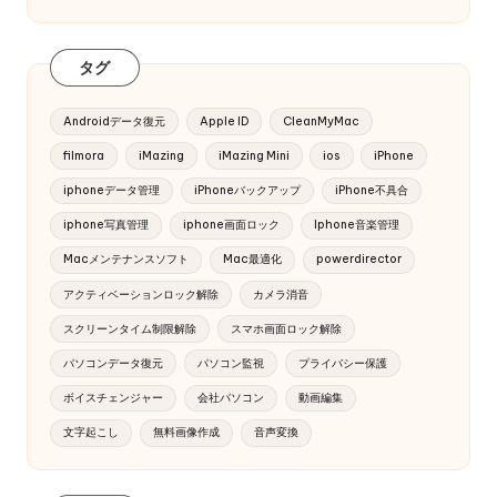
タグ
Androidデータ復元
Apple ID
CleanMyMac
filmora
iMazing
iMazing Mini
ios
iPhone
iphoneデータ管理
iPhoneバックアップ
iPhone不具合
iphone写真管理
iphone画面ロック
Iphone音楽管理
Macメンテナンスソフト
Mac最適化
powerdirector
アクティベーションロック解除
カメラ消音
スクリーンタイム制限解除
スマホ画面ロック解除
パソコンデータ復元
パソコン監視
プライバシー保護
ボイスチェンジャー
会社パソコン
動画編集
文字起こし
無料画像作成
音声変換