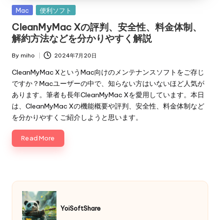
Posted
Mac
便利ソフト
in
CleanMyMac Xの評判、安全性、料金体制、
解約方法などを分かりやすく解説
By
miho
2024年7月20日
Posted
by
CleanMyMac XというMac向けのメンテナンスソフトをご存じ
ですか？Macユーザーの中で、知らない方はいないほど人気が
あります。筆者も長年CleanMyMac Xを愛用しています。本日
は、CleanMyMac Xの機能概要や評判、安全性、料金体制など
を分かりやすくご紹介しようと思います。
Read More
YoiSoftShare