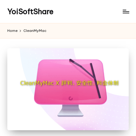
YoiSoftShare
Home
CleanMyMac