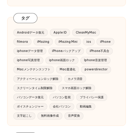
タグ
Androidデータ復元
Apple ID
CleanMyMac
filmora
iMazing
iMazing Mini
ios
iPhone
iphoneデータ管理
iPhoneバックアップ
iPhone不具合
iphone写真管理
iphone画面ロック
Iphone音楽管理
Macメンテナンスソフト
Mac最適化
powerdirector
アクティベーションロック解除
カメラ消音
スクリーンタイム制限解除
スマホ画面ロック解除
パソコンデータ復元
パソコン監視
プライバシー保護
ボイスチェンジャー
会社パソコン
動画編集
文字起こし
無料画像作成
音声変換