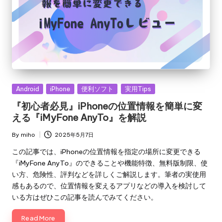
Posted
Android
iPhone
便利ソフト
実用Tips
in
『初心者必見』iPhoneの位置情報を簡単に変
える『iMyFone AnyTo』を解説
By
miho
2025年5月7日
Posted
by
この記事では、iPhoneの位置情報を指定の場所に変更できる
『iMyFone AnyTo』のできることや機能特徴、無料版制限、使
い方、危険性、評判などを詳しくご解説します。筆者の実使用
感もあるので、位置情報を変えるアプリなどの導入を検討して
いる方はぜひこの記事を読んでみてください。
Read More