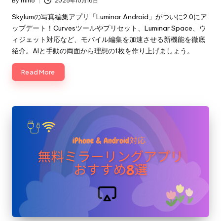
By
miho
2025年10月16日
Posted
by
Skylumの写真編集アプリ「Luminar Android」がついに2.0にア
ップデート！Curvesツールやプリセット、Luminar Space、ウ
ィジェット対応など、モバイル編集を加速させる新機能を徹底
紹介。AIと手動の両面から理想の1枚を作り上げましょう。
Read More