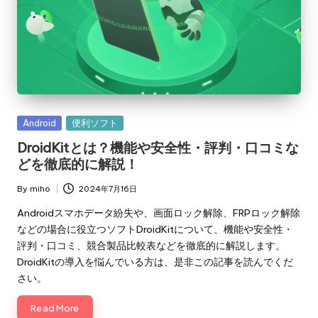
Posted
Android
便利ソフト
in
DroidKitとは？機能や安全性・評判・口コミな
どを徹底的に解説！
By
miho
2024年7月16日
Posted
by
Androidスマホデータ紛失や、画面ロック解除、FRPロック解除
などの場合に役立つソフトDroidKitについて、機能や安全性・
評判・口コミ、競合製品比較表などを徹底的に解説します。
DroidKitの導入を悩んでいる方は、是非この記事を読んでくだ
さい。
Read More