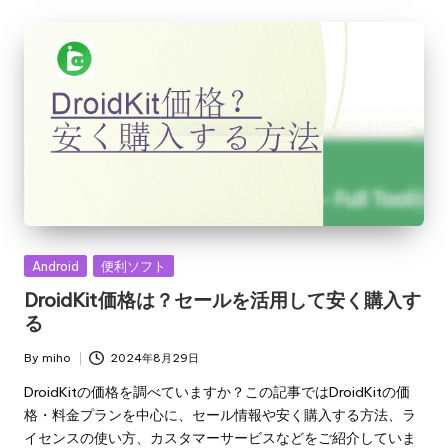
Posted
Android
便利ソフト
in
DroidKit価格は？セールを活用して安く購入す
る
By
miho
2024年8月29日
Posted
by
DroidKitの価格を調べていますか？この記事ではDroidKitの価
格・料金プランを中心に、セール情報や安く購入する方法、ラ
イセンスの使い方、カスタマーサービスなどをご紹介していま