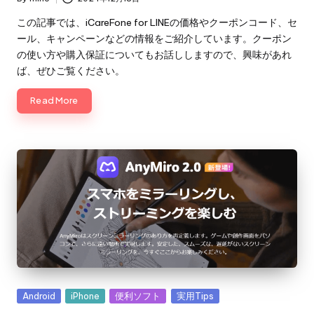
Posted
by
この記事では、iCareFone for LINEの価格やクーポンコード、セ
ール、キャンペーンなどの情報をご紹介しています。クーポン
の使い方や購入保証についてもお話ししますので、興味があれ
ば、ぜひご覧ください。
Read More
Posted
Android
iPhone
便利ソフト
実用Tips
in