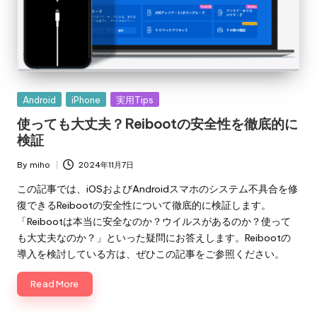
Posted
Android
iPhone
実用Tips
in
使っても大丈夫？Reibootの安全性を徹底的に
検証
By
miho
2024年11月7日
Posted
by
この記事では、iOSおよびAndroidスマホのシステム不具合を修
復できるReibootの安全性について徹底的に検証します。
「Reibootは本当に安全なのか？ウイルスがあるのか？使って
も大丈夫なのか？」といった疑問にお答えします。Reibootの
導入を検討している方は、ぜひこの記事をご参照ください。
Read More