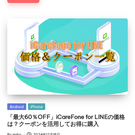
Posted
Android
iPhone
in
「最大60％OFF」iCareFone for LINEの価格
は？クーポンを活用してお得に購入
By
miho
2024年12月18日