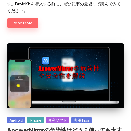
す。DroidKitを購入する前に、ぜひ記事の最後まで読んでみて
ください。
Read More
Posted
Android
iPhone
便利ソフト
実用Tips
in
ApowerMirrorの危険性はどう？使っても大丈