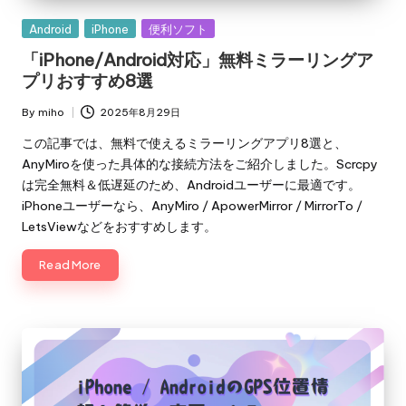
Posted
Android
iPhone
便利ソフト
in
「iPhone/Android対応」無料ミラーリングア
プリおすすめ8選
By
miho
2025年8月29日
Posted
by
この記事では、無料で使えるミラーリングアプリ8選と、
AnyMiroを使った具体的な接続方法をご紹介しました。Scrcpy
は完全無料＆低遅延のため、Androidユーザーに最適です。
iPhoneユーザーなら、AnyMiro / ApowerMirror / MirrorTo /
LetsViewなどをおすすめします。
Read More