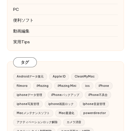
PC
便利ソフト
動画編集
実用Tips
タグ
Androidデータ復元
Apple ID
CleanMyMac
filmora
iMazing
iMazing Mini
ios
iPhone
iphoneデータ管理
iPhoneバックアップ
iPhone不具合
iphone写真管理
iphone画面ロック
Iphone音楽管理
Macメンテナンスソフト
Mac最適化
powerdirector
アクティベーションロック解除
カメラ消音