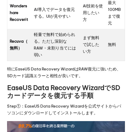
最大
Wonders
AI技術を使
AI導入でデータを復元
100MB
hare
用したい
する。UIが見やすい
まで復
Recoverit
方
元
軽量で無料で始められ
まず無料
Recuva（
る。ただし深刻な
で試した
無料
無料）
RAW・未割り当てには
い方
弱い
特にEaseUS Data Recovery WizardはRAW復元に強いため、
SDカード認識エラーと相性が良いです。
EaseUS Data Recovery WizardでSD
カードデータを復元する手順
Step①：
EaseUS Data Recovery Wizardを公式サイトからパ
ソコンに
ダウンロードしてインストールします。