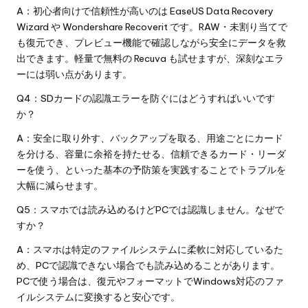
A：初心者向けで信頼性が高いのは
EaseUS Data Recovery
Wizard
や
Wondershare Recoverit
です。RAW・未割り当てで
も復元でき、プレビュー機能で確認しながら安全にデータを救
出できます。軽量で無料の Recuva も試せますが、深刻なエラ
ーには弱い点があります。
Q4：SDカードの認識エラーを防ぐにはどうすればいいです
か？
A：安全に取り外す、バックアップを取る、用途ごとにカード
を分ける、容量に余裕を持たせる、信頼できるカード・リーダ
ーを使う、といった基本の予防策を実践することでトラブルを
大幅に減らせます。
Q5：スマホでは読み込めるけどPCでは認識しません。なぜで
すか？
A：スマホは特定のファイルシステムに柔軟に対応しているた
め、PCで認識できない場合でも読み込めることがあります。
PCで使う場合は、復元やフォーマットでWindows対応のファ
イルシステムに変換すると安心です。