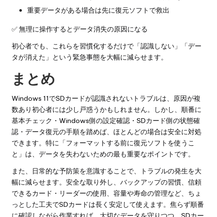
重要データがある場合は先に復元ソフトで救出
✅ 無理に操作するとデータ消失の原因になる
初心者でも、これらを習慣化するだけで「認識しない」「デー
タが消えた」という緊急事態を大幅に減らせます。
まとめ
Windows 11でSDカードが認識されないトラブルは、原因が複
数あり初心者には少し戸惑うかもしれません。しかし、順番に
基本チェック・Windows側の設定確認・SDカード側の状態確
認・データ復元の手順を踏めば、ほとんどの場合は安全に対処
できます。特に「フォーマットする前に復元ソフトを使うこ
と」は、データを失わないための最も重要なポイントです。
また、日常的な予防策を意識することで、トラブルの発生を大
幅に減らせます。安全な取り外し、バックアップの習慣、信頼
できるカード・リーダーの使用、容量や寿命の管理など、ちょ
っとした工夫でSDカードは長く安定して使えます。焦らず順番
に確認しながら作業すれば、大切なデータを守りつつ、SDカー