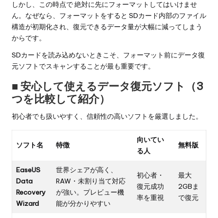
しかし、この時点で 絶対に先にフォーマットしてはいけませ
ん。なぜなら、フォーマットをすると SDカード内部のファイル
構造が初期化され、復元できるデータ量が大幅に減ってしまう
からです。
SDカードを読み込めないときこそ、フォーマット前にデータ復
元ソフトでスキャンすることが最も重要です。
■ 安心して使えるデータ復元ソフト（3
つを比較して紹介）
初心者でも扱いやすく、信頼性の高いソフトを厳選しました。
向いてい
ソフト名
特徴
無料版
る人
EaseUS
世界シェアが高く、
初心者・
最大
Data
RAW・未割り当て対応
復元成功
2GBま
Recovery
が強い。プレビュー機
率を重視
で復元
Wizard
能が分かりやすい