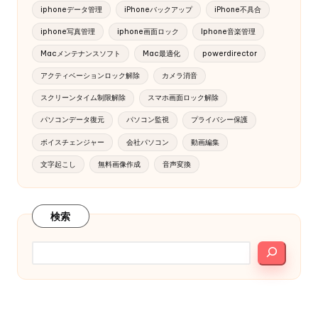
iphoneデータ管理
iPhoneバックアップ
iPhone不具合
iphone写真管理
iphone画面ロック
Iphone音楽管理
Macメンテナンスソフト
Mac最適化
powerdirector
アクティベーションロック解除
カメラ消音
スクリーンタイム制限解除
スマホ画面ロック解除
パソコンデータ復元
パソコン監視
プライバシー保護
ボイスチェンジャー
会社パソコン
動画編集
文字起こし
無料画像作成
音声変換
検索