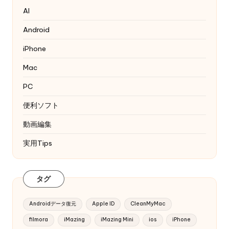
AI
Android
iPhone
Mac
PC
便利ソフト
動画編集
実用Tips
タグ
Androidデータ復元
Apple ID
CleanMyMac
filmora
iMazing
iMazing Mini
ios
iPhone