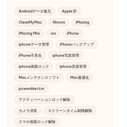
Androidデータ復元
Apple ID
CleanMyMac
filmora
iMazing
iMazing Mini
ios
iPhone
iphoneデータ管理
iPhoneバックアップ
iPhone不具合
iphone写真管理
iphone画面ロック
Iphone音楽管理
Macメンテナンスソフト
Mac最適化
powerdirector
アクティベーションロック解除
カメラ消音
スクリーンタイム制限解除
スマホ画面ロック解除