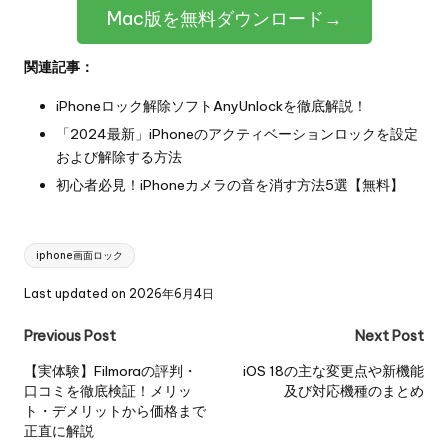
Mac版を無料ダウンロード→
関連記事：
iPhoneロック解除ソフトAnyUnlockを徹底解説！
「2024最新」iPhoneのアクティベーションロックを設定
および解除する方法
初心者必見！iPhoneカメラの音を消す方法5選【無料】
Tags:
iphone画面ロック
Last updated on 2026年6月4日
Post
Previous Post
Next Post
navigation
【実体験】Filmoraの評判・
iOS 18の主な変更点や新機能
口コミを徹底検証！メリッ
及び対応機種のまとめ
ト・デメリットから価格まで
正直に解説