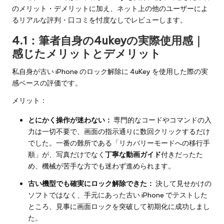
のメリット・デメリットに加え、ネット上の他のユーザーによ
るリアルな評判・口コミを忖度なしでレビューします。
4.1：筆者自身の4ukeyの実際使用感｜
感じたメリットとデメリット
私自身が古い iPhone のロック解除に 4uKey を使用した際の実
感ベースの評価です。
メリット：
とにかく操作が迷わない：
専門的なコードやコマンドの入
力は一切不要で、画面の指示通りに数回クリックするだけ
でした。一番の難所である「リカバリーモードへの移行手
順」が、写真だけでなく
丁寧な動画ガイド
付きだったた
め、機械が苦手な方でも迷わず進められます。
古い機型でも確実にロック解除できた：
決して見せかけの
ソフトではなく、手元にあった古い iPhone でテストした
ところ、見事に画面ロックを突破して初期化に成功しまし
た。