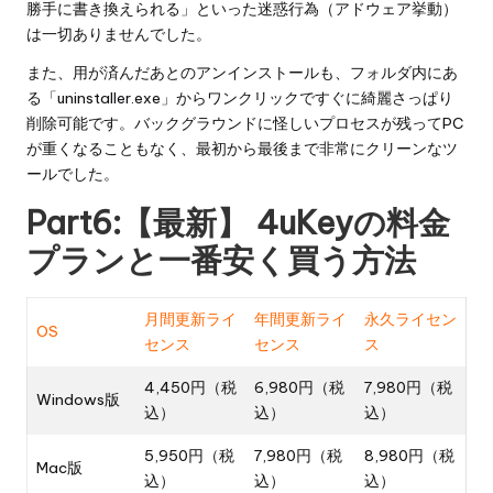
勝手に書き換えられる」といった迷惑行為（アドウェア挙動）
は一切ありませんでした。
また、用が済んだあとのアンインストールも、フォルダ内にあ
る「uninstaller.exe」からワンクリックですぐに綺麗さっぱり
削除可能です。バックグラウンドに怪しいプロセスが残ってPC
が重くなることもなく、最初から最後まで非常にクリーンなツ
ールでした。
Part6:【最新】 4uKeyの料金
プランと一番安く買う方法
月間更新ライ
年間更新ライ
永久ライセン
OS
センス
センス
ス
4,450円（税
6,980円（税
7,980円（税
Windows版
込）
込）
込）
5,950円（税
7,980円（税
8,980円（税
Mac版
込）
込）
込）