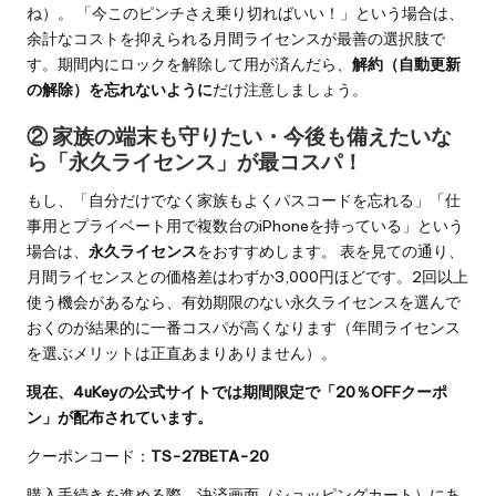
ね）。 「今このピンチさえ乗り切ればいい！」という場合は、
余計なコストを抑えられる月間ライセンスが最善の選択肢で
す。期間内にロックを解除して用が済んだら、
解約（自動更新
の解除）を忘れないように
だけ注意しましょう。
② 家族の端末も守りたい・今後も備えたいな
ら「永久ライセンス」が最コスパ！
もし、「自分だけでなく家族もよくパスコードを忘れる」「仕
事用とプライベート用で複数台のiPhoneを持っている」という
場合は、
永久ライセンス
をおすすめします。 表を見ての通り、
月間ライセンスとの価格差はわずか3,000円ほどです。2回以上
使う機会があるなら、有効期限のない永久ライセンスを選んで
おくのが結果的に一番コスパが高くなります（年間ライセンス
を選ぶメリットは正直あまりありません）。
現在、4uKeyの公式サイトでは期間限定で「20％OFFクーポ
ン」が配布されています。
クーポンコード：
TS-27BETA-20
購入手続きを進める際、決済画面（ショッピングカート）にあ