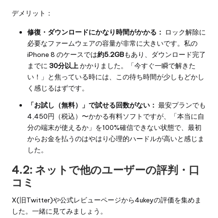
デメリット：
修復・ダウンロードにかなり時間がかかる：
ロック解除に
必要なファームウェアの容量が非常に大きいです。私の
iPhone 8 のケースでは
約5.2GB
もあり、ダウンロード完了
までに
30分以上
かかりました。「今すぐ一瞬で解きた
い！」と焦っている時には、この待ち時間が少しもどかし
く感じるはずです。
「お試し（無料）」で試せる回数がない：
最安プランでも
4,450円（税込）〜かかる有料ソフトですが、「本当に自
分の端末が使えるか」を100%確信できない状態で、最初
からお金を払うのはやはり心理的ハードルが高いと感じま
した。
4.2: ネットで他のユーザーの評判・口
コミ
X(旧Twitter)や公式レビューページから4ukeyの評価を集めま
した。一緒に見てみましょう。