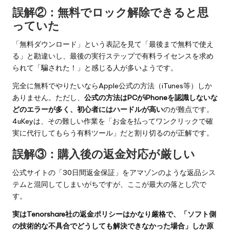
誤解②：無料でロック解除できると思
っていた
「無料ダウンロード」という表記を見て「最後まで無料で使え
る」と勘違いし、最後の実行ステップで有料ライセンスを求め
られて「騙された！」と感じる人が多いようです。
完全に無料でやりたいならApple公式の方法（iTunes等）しか
ありません。ただし、
公式の方法はPCがiPhoneを認識しないな
どのエラーが多く、初心者にはハードルが高い
のが難点です。
4uKeyは、その難しい作業を「お金を払ってワンクリックで確
実に代行してもらう有料ツール」だと割り切るのが正解です。
誤解③：購入後の返金対応が厳しい
公式サイトの「30日間返金保証」をアマゾンのような返品シス
テムと混同してしまいがちですが、ここが最大の落とし穴で
す。
実はTenorshare社の返金ポリシーはかなり厳格で、「ソフト側
の技術的な不具合でどうしても解決できなかった場合」しか原