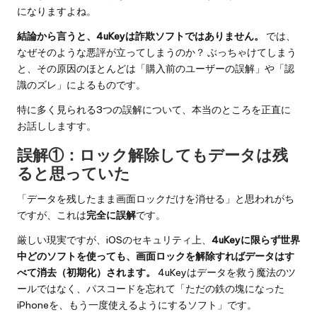
になりますよね。
結論から言うと、4uKeyは詐欺ソフトではありません。
では、
なぜそのような悪評が立ってしまうのか？ ぶっちゃけてしまう
と、その原因のほとんどは「購入前のユーザーの誤解」や「認
識のズレ」によるものです。
特に多く見られる3つの誤解について、本当のところを正直に
お話ししますす。
誤解①：ロック解除してもデータは残
ると思っていた
「データを残したまま画面ロックだけを消せる」と思われがち
ですが、これは
完全に誤解
です。
厳しい現実ですが、iOSのセキュリティ上、
4uKeyに限らず世界
中どのソフトを使っても、画面ロックを解除すればデータはす
べて消去（初期化）されます。
4uKeyはデータを救う魔法のツ
ールではなく、パスコードを忘れて「ただの鉄の塊になった
iPhoneを、もう一度使えるようにするソフト」です。