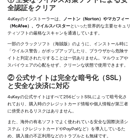
全認証をクリア
4uKeyのインストーラーは、
ノートン（Norton）やマカフィー
（McAfee）、ウイルスバスター
といった世界的な主要セキュリ
ティソフトの厳格なスキャンを通過しています。
一部のクラックソフト（海賊版）のように、インストール時に
「ウイルス警告」がポップアップしたり、ブラウザから危険サ
イトと判定されたりすることは一切ありません。マルウェアや
スパイウェアの心配をせず、クリーンな状態で使用できます。
② 公式サイトは完全な暗号化（SSL）
と安全な決済に対応
4uKeyの公式サイトはすべて256ビットSSLによって暗号化さ
れており、購入時のクレジットカード情報や個人情報が第三者
に傍受されるリスクはありません。
また、海外の有名ソフトでよく使われている安全な国際決済シ
ステム（クレジットカードやPayPalなど）を導入しているた
め、購入後の不正利用などのトラブルとも無縁です。