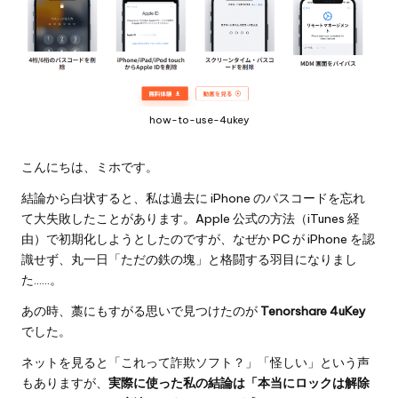
how-to-use-4ukey
こんにちは、ミホです。
結論から白状すると、私は過去に iPhone のパスコードを忘れ
て大失敗したことがあります。Apple 公式の方法（iTunes 経
由）で初期化しようとしたのですが、なぜか PC が iPhone を認
識せず、丸一日「ただの鉄の塊」と格闘する羽目になりまし
た……。
あの時、藁にもすがる思いで見つけたのが
Tenorshare 4uKey
でした。
ネットを見ると「これって詐欺ソフト？」「怪しい」という声
もありますが、
実際に使った私の結論は「本当にロックは解除