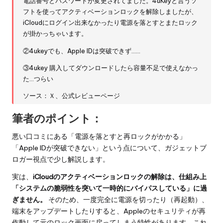
電話番号とパスワードが変更されてました。4uKeyと言うソ
フトを使ってアクティベーションロックを解除しましたが、
iCloudにログイン出来なかったり電源を落とすとまたロック
が掛かっちゃいます。
②4ukeyでも、Apple IDは突破できず……
③4ukey 購入してダウンロードしたら容量不足で使えなかっ
た…つらい
ソース：
Ｘ
、
公式レビューページ
筆者のポイント：
悪い口コミにある「電源を落とすと再ロックがかかる」
「Apple IDが突破できない」という点について、ガジェットブ
ロガー視点で少し解説します。
実は、
iCloudのアクティベーションロックの解除は、仕組み上
「システムの脆弱性を突いて一時的にバイパスしている」に過
ぎません。
そのため、一度完全に電源を切ったり（再起動）、
端末をアップデートしたりすると、Appleのセキュリティが再
作動して元のロック画面に戻ってしまう特性があります。これ