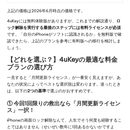
上記の価格は2026年6月時点の価格です。
4uKeyには無料体験版がありますが、これまでの解説通り、
ロ
ック解除を実行する最後のステップには有料ライセンスが必須
です。「自分のiPhoneがソフトに認識されるか」を無料版で確
認できたら、上記のプランを参考に有料版への移行を検討しま
しょう。
【どれを選ぶ？】4uKeyの最適な料金
プランの選び方
一見すると「月間更新ライセンス」が一番安く見えますが、あ
なたの状況によってベストな選択肢は変わります。迷ったとき
は、以下の
2つの基準
で選ぶのがおすすめです。
① 今回1回限りの救出なら「月間更新ライセン
ス」一択！
iPhoneの画面ロック解除なんて、人生でそう何度も経験するこ
とではありません（せいぜい数年に1回あるかないかですよ