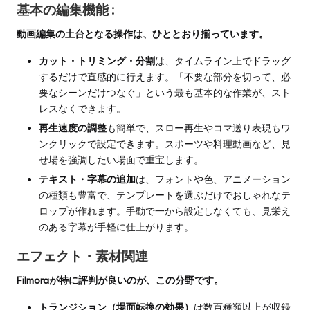
基本の編集機能 :
動画編集の土台となる操作は、ひととおり揃っています。
カット・トリミング・分割
は、タイムライン上でドラッグ
するだけで直感的に行えます。「不要な部分を切って、必
要なシーンだけつなぐ」という最も基本的な作業が、スト
レスなくできます。
再生速度の調整
も簡単で、スロー再生やコマ送り表現もワ
ンクリックで設定できます。スポーツや料理動画など、見
せ場を強調したい場面で重宝します。
テキスト・字幕の追加
は、フォントや色、アニメーション
の種類も豊富で、テンプレートを選ぶだけでおしゃれなテ
ロップが作れます。手動で一から設定しなくても、見栄え
のある字幕が手軽に仕上がります。
エフェクト・素材関連
Filmoraが特に評判が良いのが、この分野です。
トランジション（場面転換の効果）
は数百種類以上が収録