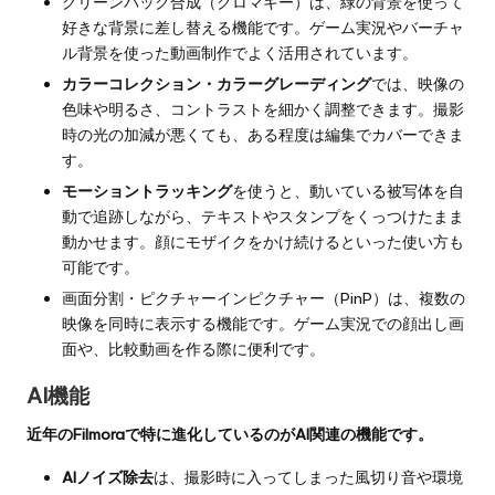
グリーンバック合成（クロマキー）は、緑の背景を使って
好きな背景に差し替える機能です。ゲーム実況やバーチャ
ル背景を使った動画制作でよく活用されています。
カラーコレクション・カラーグレーディング
では、映像の
色味や明るさ、コントラストを細かく調整できます。撮影
時の光の加減が悪くても、ある程度は編集でカバーできま
す。
モーショントラッキング
を使うと、動いている被写体を自
動で追跡しながら、テキストやスタンプをくっつけたまま
動かせます。顔にモザイクをかけ続けるといった使い方も
可能です。
画面分割・ピクチャーインピクチャー（PinP）は、複数の
映像を同時に表示する機能です。ゲーム実況での顔出し画
面や、比較動画を作る際に便利です。
AI機能
近年のFilmoraで特に進化しているのがAI関連の機能です。
AIノイズ除去
は、撮影時に入ってしまった風切り音や環境