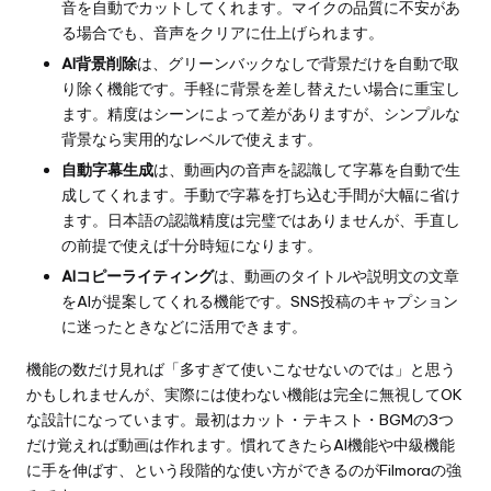
音を自動でカットしてくれます。マイクの品質に不安があ
る場合でも、音声をクリアに仕上げられます。
AI背景削除
は、グリーンバックなしで背景だけを自動で取
り除く機能です。手軽に背景を差し替えたい場合に重宝し
ます。精度はシーンによって差がありますが、シンプルな
背景なら実用的なレベルで使えます。
自動字幕生成
は、動画内の音声を認識して字幕を自動で生
成してくれます。手動で字幕を打ち込む手間が大幅に省け
ます。日本語の認識精度は完璧ではありませんが、手直し
の前提で使えば十分時短になります。
AIコピーライティング
は、動画のタイトルや説明文の文章
をAIが提案してくれる機能です。SNS投稿のキャプション
に迷ったときなどに活用できます。
機能の数だけ見れば「多すぎて使いこなせないのでは」と思う
かもしれませんが、実際には使わない機能は完全に無視してOK
な設計になっています。最初はカット・テキスト・BGMの3つ
だけ覚えれば動画は作れます。慣れてきたらAI機能や中級機能
に手を伸ばす、という段階的な使い方ができるのがFilmoraの強