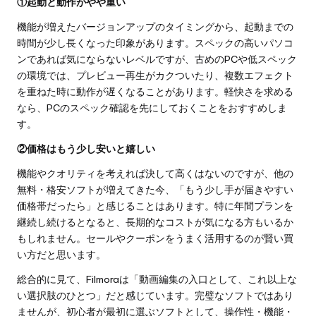
①起動と動作がやや重い
機能が増えたバージョンアップのタイミングから、起動までの
時間が少し長くなった印象があります。スペックの高いパソコ
ンであれば気にならないレベルですが、古めのPCや低スペック
の環境では、プレビュー再生がカクついたり、複数エフェクト
を重ねた時に動作が遅くなることがあります。軽快さを求める
なら、PCのスペック確認を先にしておくことをおすすめしま
す。
②価格はもう少し安いと嬉しい
機能やクオリティを考えれば決して高くはないのですが、他の
無料・格安ソフトが増えてきた今、「もう少し手が届きやすい
価格帯だったら」と感じることはあります。特に年間プランを
継続し続けるとなると、長期的なコストが気になる方もいるか
もしれません。セールやクーポンをうまく活用するのが賢い買
い方だと思います。
総合的に見て、Filmoraは「動画編集の入口として、これ以上な
い選択肢のひとつ」だと感じています。完璧なソフトではあり
ませんが、初心者が最初に選ぶソフトとして、操作性・機能・