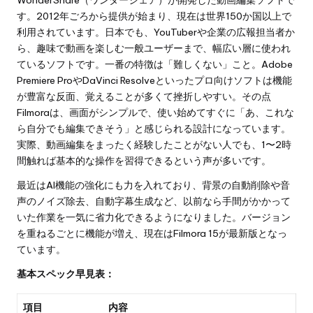
す。2012年ごろから提供が始まり、現在は世界150か国以上で
利用されています。日本でも、YouTuberや企業の広報担当者か
ら、趣味で動画を楽しむ一般ユーザーまで、幅広い層に使われ
ているソフトです。一番の特徴は「難しくない」こと。Adobe
Premiere ProやDaVinci Resolveといったプロ向けソフトは機能
が豊富な反面、覚えることが多くて挫折しやすい。その点
Filmoraは、画面がシンプルで、使い始めてすぐに「あ、これな
ら自分でも編集できそう」と感じられる設計になっています。
実際、動画編集をまったく経験したことがない人でも、1〜2時
間触れば基本的な操作を習得できるという声が多いです。
最近はAI機能の強化にも力を入れており、背景の自動削除や音
声のノイズ除去、自動字幕生成など、以前なら手間がかかって
いた作業を一気に省力化できるようになりました。バージョン
を重ねるごとに機能が増え、現在はFilmora 15が最新版となっ
ています。
基本スペック早見表：
項目
内容