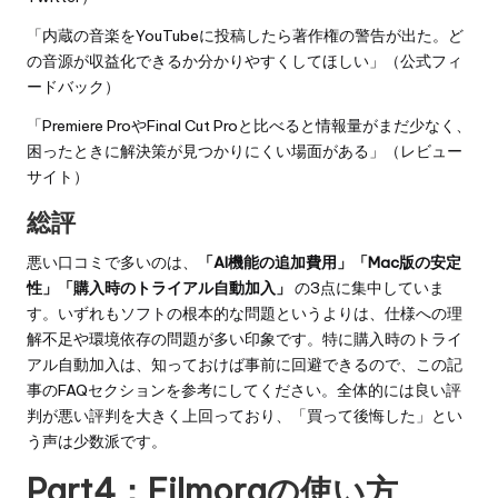
「内蔵の音楽をYouTubeに投稿したら著作権の警告が出た。ど
の音源が収益化できるか分かりやすくしてほしい」（公式フィ
ードバック）
「Premiere ProやFinal Cut Proと比べると情報量がまだ少なく、
困ったときに解決策が見つかりにくい場面がある」（レビュー
サイト）
総評
悪い口コミで多いのは、
「AI機能の追加費用」「Mac版の安定
性」「購入時のトライアル自動加入」
の3点に集中していま
す。いずれもソフトの根本的な問題というよりは、仕様への理
解不足や環境依存の問題が多い印象です。特に購入時のトライ
アル自動加入は、知っておけば事前に回避できるので、この記
事のFAQセクションを参考にしてください。全体的には良い評
判が悪い評判を大きく上回っており、「買って後悔した」とい
う声は少数派です。
Part4：Filmoraの使い方