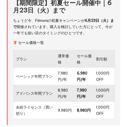
【期間限定】初夏セール開催中｜6
月23日（火）まで
ちょうど今、Filmoraの初夏キャンペーンが
6月23日（火）ま
で
開催されています。購入を検討していた方にとって、今が
一年でも狙い目のタイミングのひとつです。
セール価格一覧
通常価
セール価
プラン
割引額
格
格
7,980
6,980
1,000円
ベーシック年間プラン
円/年
円/年
OFF
8,980
7,980
1,000円
アドバンス年間プラン
円/年
円/年
OFF
永続ライセンス（買い
1,000円
9,980円
8,980円
切り）
OFF