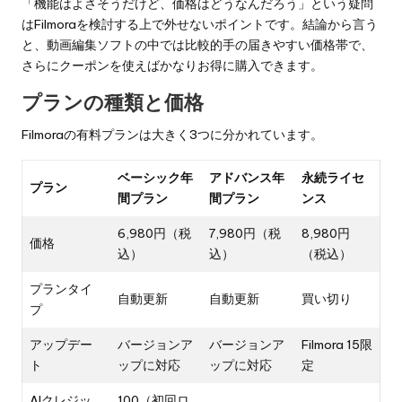
「機能はよさそうだけど、価格はどうなんだろう」という疑問
はFilmoraを検討する上で外せないポイントです。結論から言う
と、動画編集ソフトの中では比較的手の届きやすい価格帯で、
さらにクーポンを使えばかなりお得に購入できます。
プランの種類と価格
Filmoraの有料プランは大きく3つに分かれています。
ベーシック年
アドバンス年
永続ライセ
プラン
間プラン
間プラン
ンス
6,980円（税
7,980円（税
8,980円
価格
込）
込）
（税込）
プランタイ
自動更新
自動更新
買い切り
プ
アップデー
バージョンア
バージョンア
Filmora 15限
ト
ップに対応
ップに対応
定
AIクレジッ
100（初回ロ