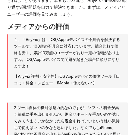
されたことがあります。筆者もこの間だ、AnyFixでiPhoneの繰
り返す起動問題を自力で解決できました。まずは、メディアと
ユーザーの評価を見てみましょう。
メディアからの評価
１、「AnyFix」は、iOS/Appleデバイスの不具合を解決する
ツールで、100超の不具合に対応しています。競合比較で価
格も安く、累計10万超のユーザーがおり一定の信頼がありま
すね。iOS/Appleデバイスで問題が起きた場合に頼りになり
ますよ！
【AnyFix 評判・安全性】iOS Appleデバイス修復ツール【口
コミ・料金・レビュー・iMobie・使えない？】
2.ツール自体の機能は魅力的なのですが、ソフトの料金が高
く簡単に手を出せませんが、返金サポートが手厚いので試し
てみてうまくいかなかったら返金すればいいという軽い気持
ちで使えばいいのかなと思いました。なんでもしiPhone,
iPadなどに不具合が出たらAnyFixを使ってみたらいいと思い