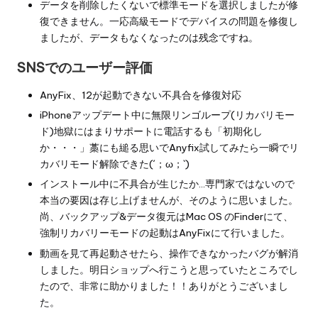
データを削除したくないで標準モードを選択しましたが修
復できません。一応高級モードでデバイスの問題を修復し
ましたが、データもなくなったのは残念ですね。
SNSでのユーザー評価
AnyFix、12が起動できない不具合を修復対応
iPhoneアップデート中に無限リンゴループ(リカバリモー
ド)地獄にはまりサポートに電話するも「初期化し
か・・・」藁にも縋る思いでAnyfix試してみたら一瞬でリ
カバリモード解除できた(´；ω；`)
インストール中に不具合が生じたか…専門家ではないので
本当の要因は存じ上げませんが、そのように思いました。
尚、バックアップ&データ復元はMac OS のFinderにて、
強制リカバリーモードの起動はAnyFixにて行いました。
動画を見て再起動させたら、操作できなかったバグが解消
しました。明日ショップへ行こうと思っていたところでし
たので、非常に助かりました！！ありがとうございまし
た。