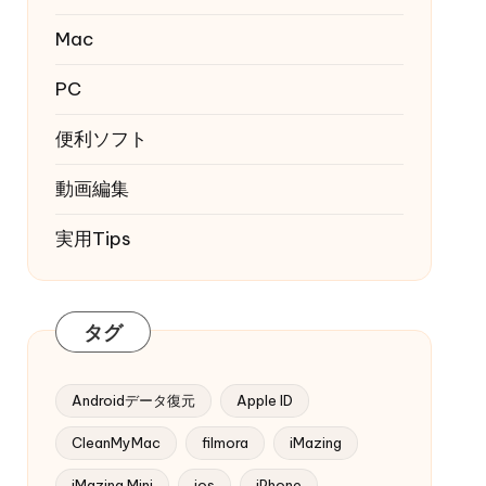
Mac
PC
便利ソフト
動画編集
実用Tips
タグ
Androidデータ復元
Apple ID
CleanMyMac
filmora
iMazing
iMazing Mini
ios
iPhone