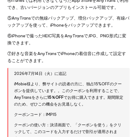
④iTunesでは利用できなくなったApp StoreをAnyTransで利用
でき、古いバージョンのアプリもインストール可能です。
⑤AnyTransでの無線バックアップ、増分バックアップ、有線バ
ックアップを使って、iPhoneをバックアップできます。
⑥iPhoneで撮ったHEIC写真をAnyTransでJPG、PNG形式に変
換できます。
⑦好きな音楽をAnyTransでiPhoneの着信音に作成して設定す
ることができます。
2026年7月14日（火）に追記
iMobie様より、弊サイトの読者の方に、独占15%OFFのクー
ポンを提供しています。。このクーポンを利用することで、
AnyTransをさらに
15％OFF
でお得に購入できます。期間限定
のため、ぜひこの機会をお見逃しなく。
クーポンコード：IMP15
クーポンの使い方：決済画面で、「クーポンを使う」をクリ
ックして、このコードを入力するだけで割引が適用されま