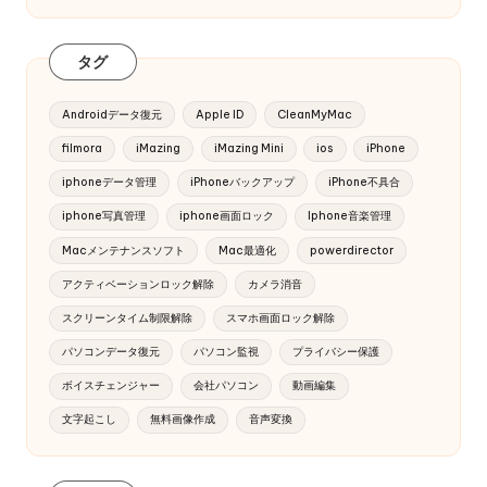
タグ
Androidデータ復元
Apple ID
CleanMyMac
filmora
iMazing
iMazing Mini
ios
iPhone
iphoneデータ管理
iPhoneバックアップ
iPhone不具合
iphone写真管理
iphone画面ロック
Iphone音楽管理
Macメンテナンスソフト
Mac最適化
powerdirector
アクティベーションロック解除
カメラ消音
スクリーンタイム制限解除
スマホ画面ロック解除
パソコンデータ復元
パソコン監視
プライバシー保護
ボイスチェンジャー
会社パソコン
動画編集
文字起こし
無料画像作成
音声変換