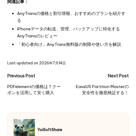
関連記事：
AnyTransの価格と割引情報、おすすめのプランを紹介す
る
iPhoneデータの転送、管理、バックアップに特化する
AnyTransのレビュー
「初心者向け」AnyTrans無料版の制限や使い方を解説
Last updated on 2026年7月14日
Post
Previous Post
Next Post
navigation
PDFelementの価格は？クー
EaseUS Partition Masterの
ポンを活用して安く購入
安全性を徹底検証する！
YoiSoftShare