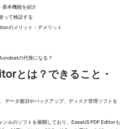
ること・基本機能を紹介
実際に使って検証する
Editorのメリット・デメリット
め｜Acrobatの代替になる？
 Editorとは？できること・
で、
データ復旧
や
バックアップ
、
ディスク管理ソフト
を
ルのソフトを展開しており、EaseUS PDF Editorも