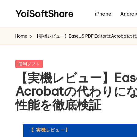
YoiSoftShare
iPhone
Androi
Home
【実機レビュー】EaseUS PDF EditorはAcro
Posted
便利ソフト
in
【実機レビュー】EaseUS
Acrobatの代わり
性能を徹底検証