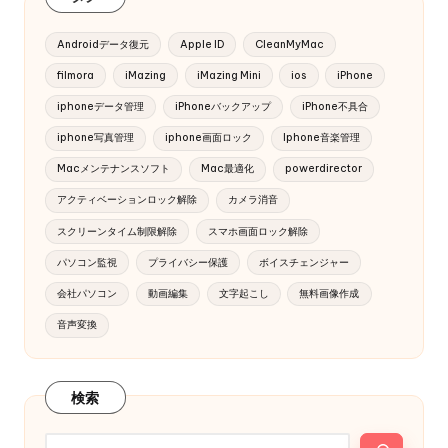
Androidデータ復元
Apple ID
CleanMyMac
filmora
iMazing
iMazing Mini
ios
iPhone
iphoneデータ管理
iPhoneバックアップ
iPhone不具合
iphone写真管理
iphone画面ロック
Iphone音楽管理
Macメンテナンスソフト
Mac最適化
powerdirector
アクティベーションロック解除
カメラ消音
スクリーンタイム制限解除
スマホ画面ロック解除
パソコン監視
プライバシー保護
ボイスチェンジャー
会社パソコン
動画編集
文字起こし
無料画像作成
音声変換
検索