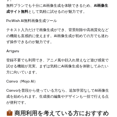
無料プランでも十分にAI画像生成を体験できるため、
AI画像生
成サイト無料
として気軽に試せるのが魅力です。
PicWish AI無料画像生成ツール
テキスト入力だけで画像生成ができ、背景削除や高画質化など
の機能も直感的に使えます。AI画像生成が初めての方でも迷わ
ず操作できるのが魅力です。
Artguru
登録不要でも利用でき、アニメ風や顔入れ替えなど遊び感覚で
試せる機能が充実。まずは気軽にAI画像生成を体験してみたい
方に向いています。
Canva（Mojo AI）
Canvaを普段から使っている方なら、追加学習なしでAI画像生
成を始められます。生成後の編集やデザインも一括で行える点
が便利です。
商用利用を考えている方におすすめ