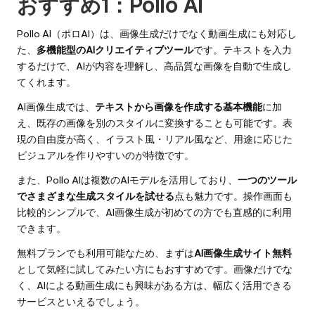
おすすめ1：
Pollo AI
Pollo AI（ポロAI）
は、画像生成だけでなく動画生成にも対応し
た、
多機能型のAIクリエイティブツール
です。テキストを入力
するだけで、AIが内容を理解し、高品質な画像を自動で生成し
てくれます。
AI画像生成では、
テキストから画像を作成する基本機能
に加
え、既存の画像を別のスタイルに変換することも可能です。表
現の自由度が高く、イラスト風・リアル風など、用途に応じた
ビジュアルを作りやすいのが特徴です。
また、Pollo AIは複数のAIモデルを活用しており、
一つのツール
でさまざまな生成スタイルを試せる
点も魅力です。操作画面も
比較的シンプルで、AI画像生成が初めての方でも直感的に利用
できます。
無料プランでも利用可能なため、まずは
AI画像生成サイト無料
として気軽に試してみたい方にもおすすめです。画像だけでな
く、AIによる動画生成にも興味がある方は、幅広く活用できる
サービスといえるでしょう。