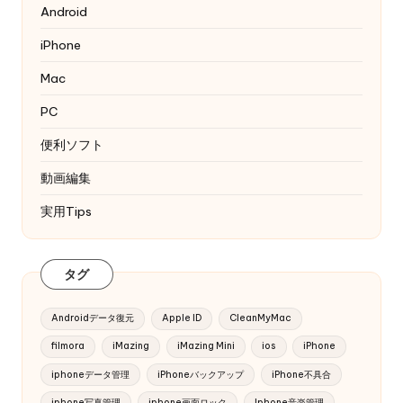
Android
iPhone
Mac
PC
便利ソフト
動画編集
実用Tips
タグ
Androidデータ復元
Apple ID
CleanMyMac
filmora
iMazing
iMazing Mini
ios
iPhone
iphoneデータ管理
iPhoneバックアップ
iPhone不具合
iphone写真管理
iphone画面ロック
Iphone音楽管理