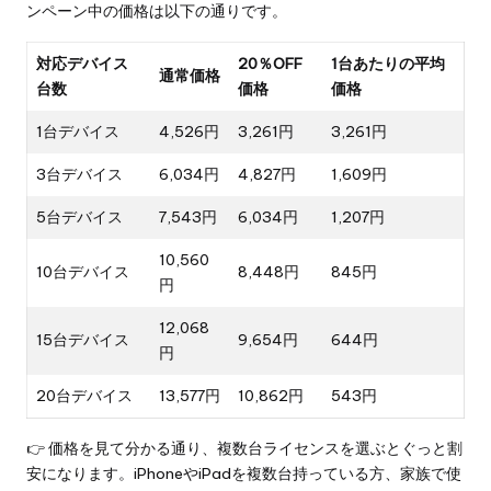
ンペーン中の価格は以下の通りです。
対応デバイス
20％OFF
1台あたりの平均
通常価格
台数
価格
価格
1台デバイス
4,526円
3,261円
3,261円
3台デバイス
6,034円
4,827円
1,609円
5台デバイス
7,543円
6,034円
1,207円
10,560
10台デバイス
8,448円
845円
円
12,068
15台デバイス
9,654円
644円
円
20台デバイス
13,577円
10,862円
543円
👉 価格を見て分かる通り、複数台ライセンスを選ぶとぐっと割
安になります。iPhoneやiPadを複数台持っている方、家族で使