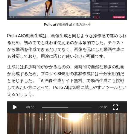
Polloaiで動画生成する方法-4
Pollo AIの動画生成は、画像生成と同じような操作感で進められ
るため、初めてでも迷わず使えるのが印象的でした。テキスト
から動画を作成できるだけでなく、画像を元にした動画生成に
も対応しており、用途に応じた使い分けが可能です。
生成には多少時間がかかるものの、短時間で自然な動きの動画
が完成するため、ブログやSNS用の素材作成には十分実用的だ
と感じました。「AI画像生成サイト無料」で動画生成にも挑戦
してみたい方にとって、Pollo AIは気軽に試しやすいツールとい
えるでしょう。
動
00:00
00:05
画
プ
今すぐPollo AIを無料でお試し→
レ
ー