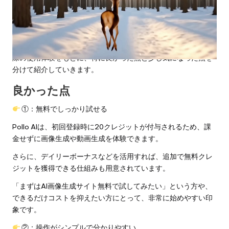
ヤ
Part5：Pollo AIの実際使用感
ー
実際にPollo AIを一定期間使ってみて、使いやすさや生成クオリ
ティの面で感じたことがいくつかありました。ここからは、実
際の使用体験をもとに、特に良かった点と少し気になった点を
分けて紹介していきます。
良かった点
①：無料でしっかり試せる
Pollo AIは、初回登録時に20クレジットが付与されるため、課
金せずに画像生成や動画生成を体験できます。
さらに、デイリーボーナスなどを活用すれば、追加で無料クレ
ジットを獲得できる仕組みも用意されています。
「まずはAI画像生成サイト無料で試してみたい」という方や、
できるだけコストを抑えたい方にとって、非常に始めやすい印
象です。
②：操作がシンプルで分かりやすい