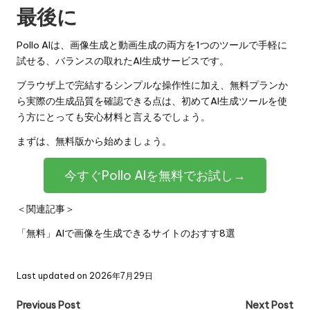
最後に
Pollo AIは、画像生成と動画生成の両方を1つのツールで手軽に
試せる、バランスの取れたAI生成サービスです。
ブラウザ上で完結するシンプルな操作性に加え、無料プランか
ら実際の生成品質を確認できる点は、初めてAI生成ツールを使
う方にとっても安心材料と言えるでしょう。
まずは、無料版から始めましょう。
今すぐPollo AIを無料でお試し→
＜関連記事＞
「無料」AIで画像を生成できるサイトのおすす8選
Last updated on 2026年7月29日
Post
Previous Post
Next Post