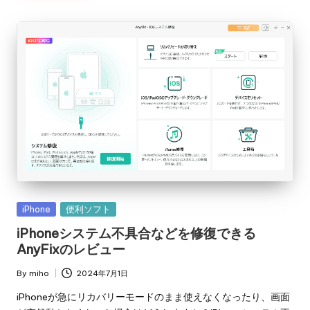
Posted
iPhone
便利ソフト
in
iPhoneシステム不具合などを修復できる
AnyFixのレビュー
By
miho
2024年7月1日
Posted
by
iPhoneが急にリカバリーモードのまま使えなくなったり、画面