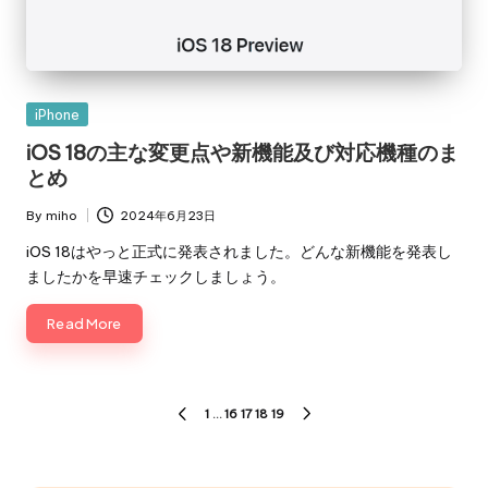
Posted
iPhone
in
iOS 18の主な変更点や新機能及び対応機種のま
とめ
By
miho
2024年6月23日
Posted
by
iOS 18はやっと正式に発表されました。どんな新機能を発表し
ましたかを早速チェックしましょう。
Read More
投
1
…
16
17
18
19
PREVIOUS
NEXT
稿
PAGE
PAGE