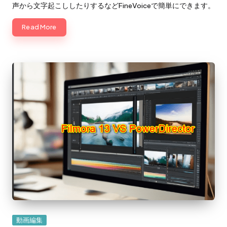
声から文字起こししたりするなどFineVoiceで簡単にできます。
Read More
Posted
動画編集