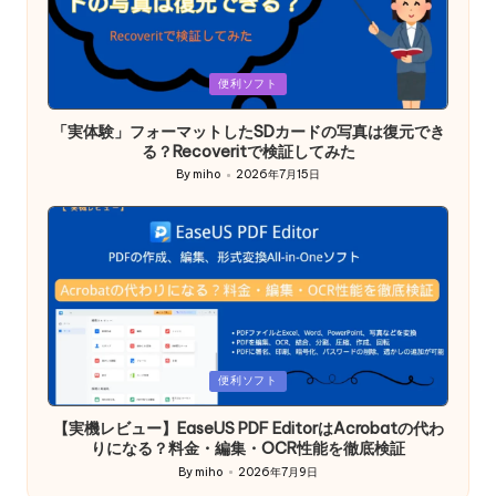
Posted
便利ソフト
in
「実体験」フォーマットしたSDカードの写真は復元でき
る？Recoveritで検証してみた
By
miho
2026年7月15日
Posted
by
Posted
便利ソフト
in
【実機レビュー】EaseUS PDF EditorはAcrobatの代わ
りになる？料金・編集・OCR性能を徹底検証
By
miho
2026年7月9日
Posted