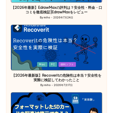
in
【2026年最新】EdrawMaxの評判は？安全性・料金・口
コミを徹底検証|EdrawMaxをレビュー
By
miho
2026年7月24日
Posted
by
Posted
Mac
PC
便利ソフト
in
【2026年最新版】Recoveritの危険性は本当？安全性を
実際に検証してわかったこと
By
miho
2026年7月17日
Posted
by