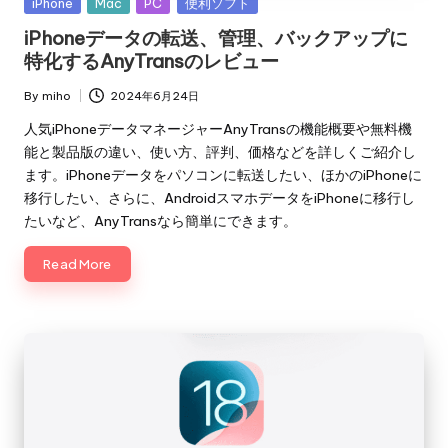
Posted
iPhone
Mac
PC
便利ソフト
in
iPhoneデータの転送、管理、バックアップに
特化するAnyTransのレビュー
By
miho
2024年6月24日
Posted
by
人気iPhoneデータマネージャーAnyTransの機能概要や無料機
能と製品版の違い、使い方、評判、価格などを詳しくご紹介し
ます。iPhoneデータをパソコンに転送したい、ほかのiPhoneに
移行したい、さらに、AndroidスマホデータをiPhoneに移行し
たいなど、AnyTransなら簡単にできます。
Read More