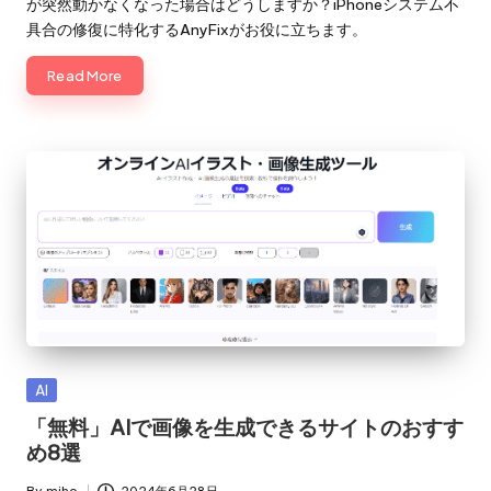
が突然動かなくなった場合はどうしますか？iPhoneシステム不
具合の修復に特化するAnyFixがお役に立ちます。
Read More
Posted
AI
in
「無料」AIで画像を生成できるサイトのおすす
め8選