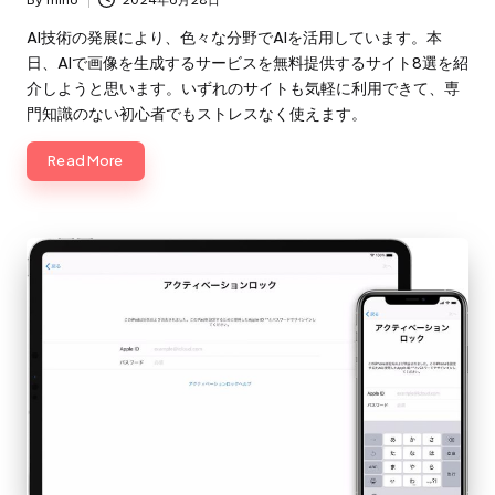
By
miho
2024年6月28日
Posted
by
AI技術の発展により、色々な分野でAIを活用しています。本
日、AIで画像を生成するサービスを無料提供するサイト8選を紹
介しようと思います。いずれのサイトも気軽に利用できて、専
門知識のない初心者でもストレスなく使えます。
Read More