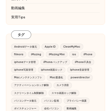
動画編集
実用Tips
タグ
Androidデータ復元
Apple ID
CleanMyMac
filmora
iMazing
iMazing Mini
ios
iPhone
iphoneデータ管理
iPhoneバックアップ
iPhone不具合
iphone写真管理
iphone画面ロック
Iphone音楽管理
Macメンテナンスソフト
Mac最適化
powerdirector
アクティベーションロック解除
カメラ消音
スクリーンタイム制限解除
スマホ画面ロック解除
パソコンデータ復元
パソコン監視
プライバシー保護
ボイスチェンジャー
会社パソコン
動画編集