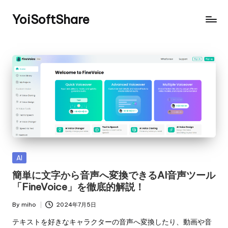
YoiSoftShare
Posted
AI
in
簡単に文字から音声へ変換できるAI音声ツール
「FineVoice」を徹底的解説！
By
miho
2024年7月5日
Posted
by
テキストを好きなキャラクターの音声へ変換したり、動画や音