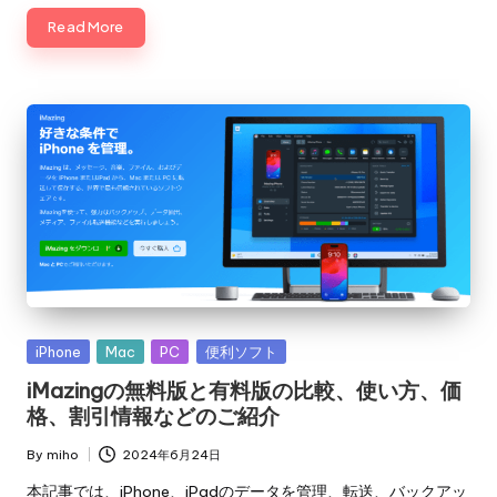
Read More
Posted
iPhone
Mac
PC
便利ソフト
in
iMazingの無料版と有料版の比較、使い方、価
格、割引情報などのご紹介
By
miho
2024年6月24日
Posted
by
本記事では、iPhone、iPadのデータを管理、転送、バックアッ