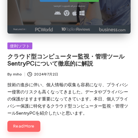
Posted
便利ソフト
in
クラウド型コンピューター監視・管理ツール
SentryPCについて徹底的に解説
By
miho
2024年7月2日
Posted
by
技術の進歩に伴い、個人情報の収集も容易になり、プライバシ
ー侵害のリスクも高くなってきました。データやプライバシー
の保護がますます重要になってきています。本日、個人プライ
バシー保護に特化するクラウド型コンピューター監視・管理ツ
ールSentryPCを紹介したいと思います。
Read More