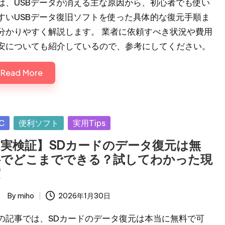
は、USBデータが消える主な原因から、初心者でも使い
すいUSBデータ復旧ソフトを使った具体的な復元手順ま
分かりやすく解説します。 業者に依頼すべき状況や費用
安についても紹介しているので、参考にしてください。
Read More
sted
C
便利ソフト
実用Tips
【実検証】SDカードのデータ復元は無
料でどこまでできる？試してわかった現
実
By
miho
2026年1月30日
ted
の記事では、SDカードのデータ復元は本当に無料で可