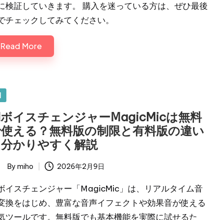
に検証していきます。 購入を迷っている方は、ぜひ最後
でチェックしてみてください。
Read More
sted
I
IボイスチェンジャーⅯagicMicは無料
で使える？無料版の制限と有料版の違い
を分かりやすく解説
By
miho
2026年2月9日
ted
Iボイスチェンジャー「ⅯagicMic」は、リアルタイム音
変換をはじめ、豊富な音声イフェクトや効果音が使える
気ツールです。無料版でも基本機能を実際に試せるた