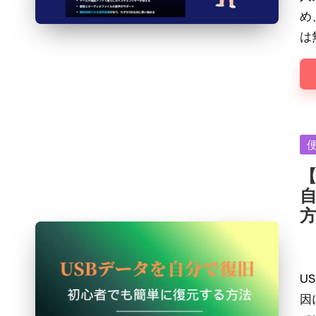
め
は
Po
in
【
Pos
by
U
因