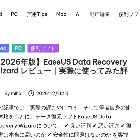
d
PC
実用Tips
Mac
AI
動画編集
便利ソフ
sted
ac
PC
便利ソフト
2026年版】EaseUS Data Recovery
izard レビュー｜実際に使ってみた評
判
By
miho
2026年2月12日
ted
の記事では、実際の評判や口コミ、そして筆者自身の使
体験をもとに、データ復元ソフトEaseUS Data
ecovery Wizardについて、 ✔ 良い評判 ✔ 悪い評判 ✔ 復
率は本当に高いのか ✔ 安全性に問題はないのか を客観