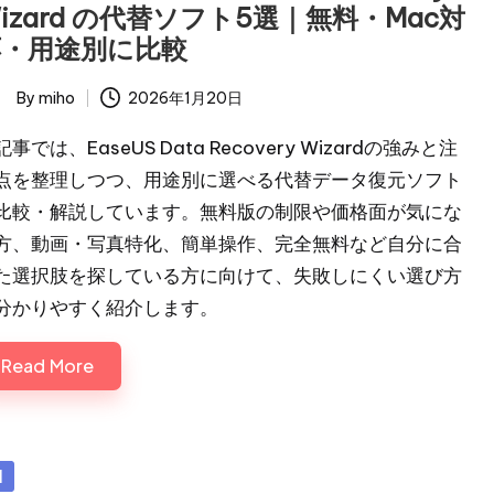
izard の代替ソフト5選｜無料・Mac対
応・用途別に比較
By
miho
2026年1月20日
ted
事では、EaseUS Data Recovery Wizardの強みと注
点を整理しつつ、用途別に選べる代替データ復元ソフト
比較・解説しています。無料版の制限や価格面が気にな
方、動画・写真特化、簡単操作、完全無料など自分に合
た選択肢を探している方に向けて、失敗しにくい選び方
分かりやすく紹介します。
Read More
sted
I