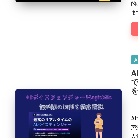
的
ま
Po
A
in
A
Pos
by
A
声
人