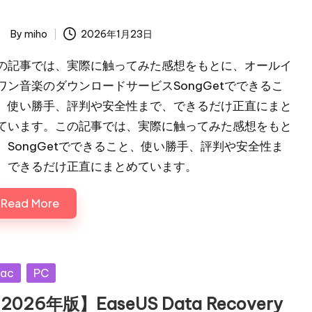
ー
By
miho
2026年1月23日
ted
の記事では、実際に触ってみた感想をもとに、オールイ
ワン音楽のダウンロードサービスSongGetでできるこ
、使い勝手、評判や安全性まで、できるだけ正直にまと
ています。この記事では、実際に触ってみた感想をもと
、SongGetでできること、使い勝手、評判や安全性ま
、できるだけ正直にまとめています。
Read More
sted
ac
PC
2026年版】EaseUS Data Recovery