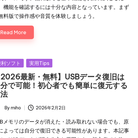
、機能を確認するには十分な内容となっています。まず
無料版で操作感や音質を体験しましょう。
Read More
sted
便利ソフト
実用Tips
2026最新・無料】USBデータ復旧は
自分で可能！初心者でも簡単に復元する
方法
By
miho
2026年2月2日
ted
SBメモリのデータが消えた・読み取れない場合でも、原
によっては自分で復旧できる可能性があります。本記事