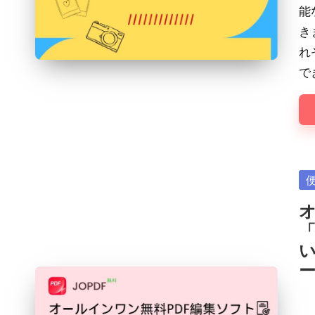
能
き
れ
で
Po
in
オ
「
い
Pos