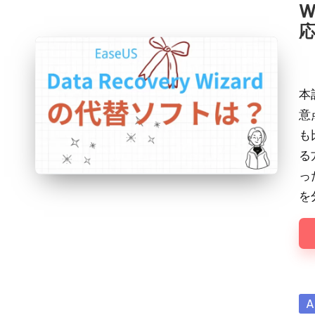
W
Pos
by
本記
意
も
る
っ
を
Po
A