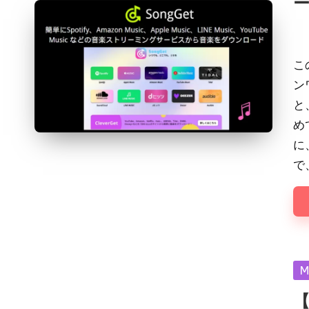
Pos
by
こ
ン
と
め
に
で
Po
M
in
【