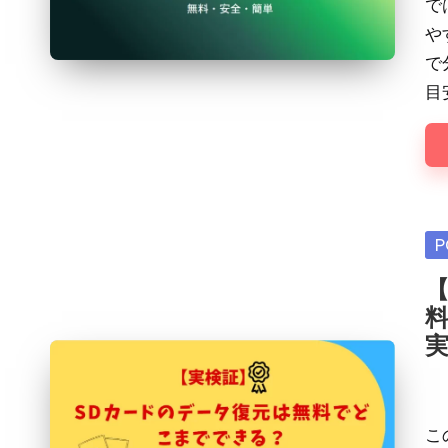
で
や
で
目
Po
P
in
Pos
by
こ