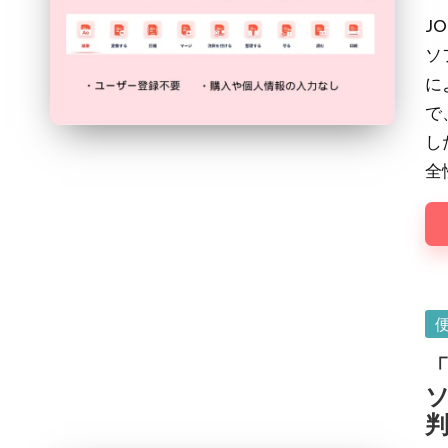
by
J
ソ
に
で
し
全
Po
in
「
ソ
判