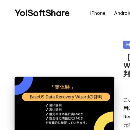
YoiSoftShare
iPhone
Androi
Po
M
in
【
W
Pos
by
こ
用
R
元